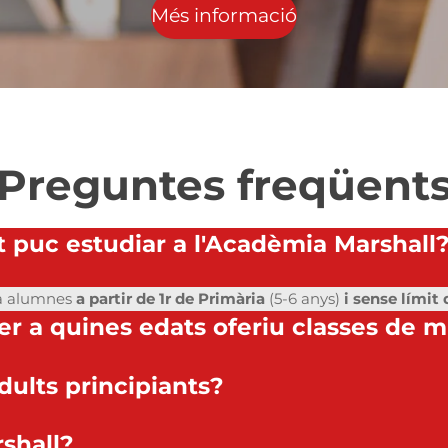
Més informació
Preguntes freqüent
t puc estudiar a l'Acadèmia Marshall
 a alumnes
a partir de 1r de Primària
(5-6 anys)
i sense límit 
per a quines edats oferiu classes de 
dults principiants?
shall?