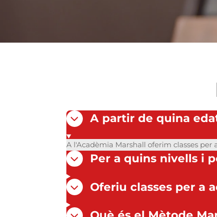
A partir de quina eda
A l'Acadèmia Marshall oferim classes per
Per a quins nivells i 
Oferiu classes per a a
Què és el Mètode Mar