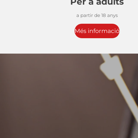
Per a adults
a partir de 18 anys
Més informació