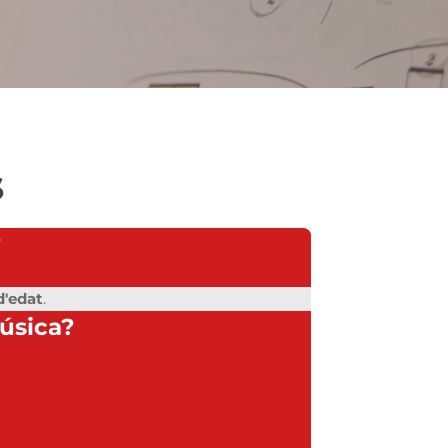
s
?
d'edat
.
música?