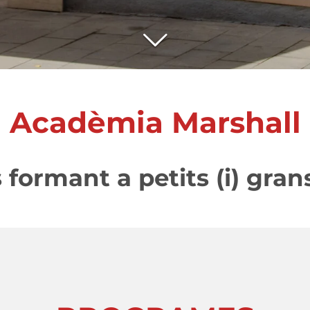
Acadèmia Marshall
 formant a petits (i) gra